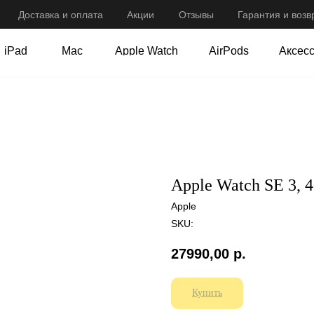
Доставка и оплата
Оплата
Акции
Акции
Отзывы
Отзывы
Гарантия и возв
Гарантия и возв
iPad
Mac
Apple Watch
AirPods
Аксес
iPad
Mac
Apple Watch
AirPods
Аксес
Apple Watch SE 3, 
Apple
SKU:
27990,00
р.
Купить