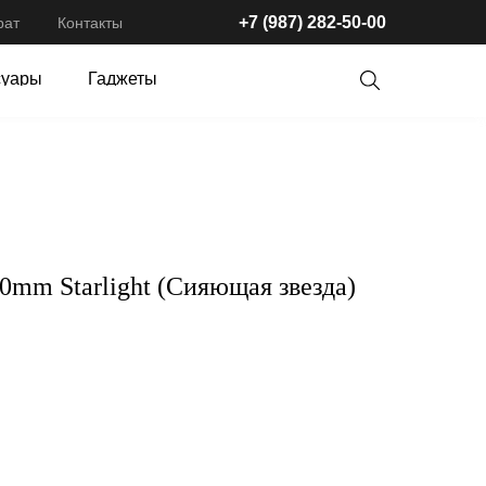
+7 (987) 282-50-00
+7 (987) 282-50-00
рат
рат
Контакты
Контакты
суары
Гаджеты
суары
Dyson
40mm Starlight (Сияющая звезда)