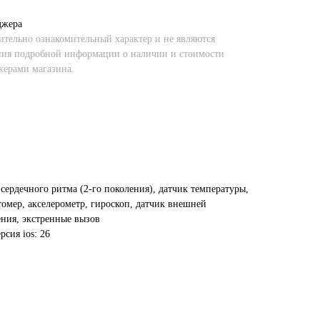
джера
тельно ознакомительный характер и не являются
ния подробной информации о наличии и стоимости
жерами магазина.
ердечного ритма (2‑го поколения), датчик температуры,
омер, акселерометр, гироскоп, датчик внешней
ния, экстренные вызов
сия ios: 26