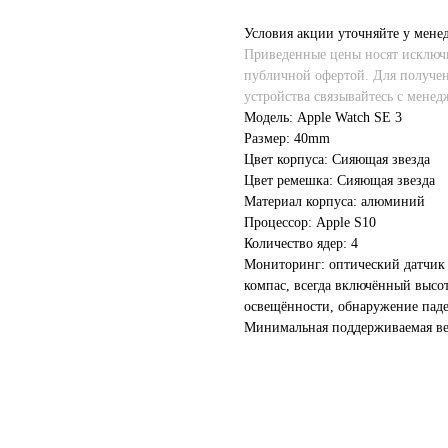
Условия акции уточняйте у мене
Приведенные цены носят исключи
публичной офертой. Для получе
устройства связывайтесь с менед
Модель: Apple Watch SE 3
Размер: 40mm
Цвет корпуса: Сияющая звезда
Цвет ремешка: Сияющая звезда
Материал корпуса: алюминий
Процессор: Apple S10
Количество ядер: 4
Мониторинг: оптический датчик с
компас, всегда включённый высот
освещённости, обнаружение паде
Минимальная поддерживаемая вер