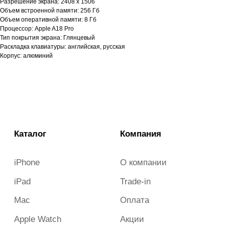
iPad
Trade-in
Разрешение экрана: 2408 x 1506
Объем встроенной памяти: 256 Гб
Mac
Оплата
Объем оперативной памяти: 8 Гб
Apple Watch
Акции
Процессор: Apple A18 Pro
Тип покрытия экрана: Глянцевый
AirPods
Отзывы
Раскладка клавиатуры: английская, русская
Аксессуары
Гарантия и возврат
Корпус: алюминий
Dyson
Новости
Samsung
Контакты
Смартфоны
Всё для съёмки
iberu_almetyevsk@mail.ru
г. Альметьевск, ул. Ленина, д.
140, ТЦ Западный
+7 (987) 282-50-00
Пн-Вс 10:00-21:00