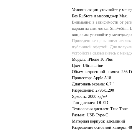
Условия акции уточняйте у мене
Без RuStore и мессенджер Max.
Внимание: в зависимости от рег
варианты сим лотка: Sim+eSim, Du
вопросам уточняйте у менеджеро
Приведенные цены носят исключи
публичной офертой. Для получе
устройства связывайтесь с менед
Модель: iPhone 16 Plus
Цвет: Ultramarine
Объем встроенной памяти: 256 Г
Процессор: Apple A18
Диагональ экрана: 6.7 "
Разрешение: 2796x1290
Яркость: 2000 кд/м²
Тип дисплея: OLED
Технология дисплея: True Tone
Разъем: USB Type-C
Материал корпуса: алюминий
Разрешение основной камеры: 4