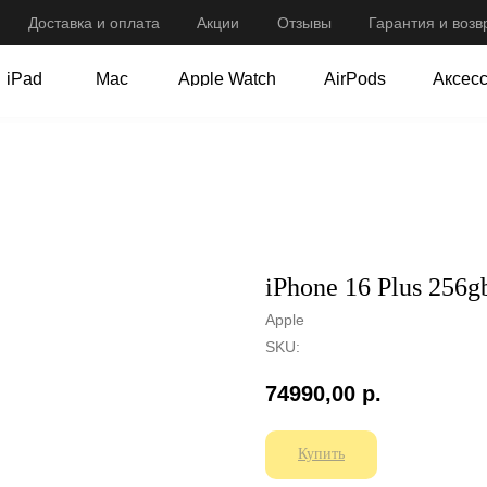
Доставка и оплата
Оплата
Акции
Акции
Отзывы
Отзывы
Гарантия и возв
Гарантия и возв
iPad
Mac
Apple Watch
AirPods
Аксес
iPad
Mac
Apple Watch
AirPods
Аксес
iPhone 16 Plus 256g
Apple
SKU:
74990,00
р.
Купить