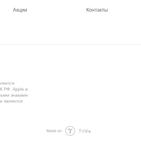
Акции
Контакты
вляется
К РФ. Apple и
ными знаками
re является
Tilda
Made on