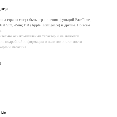
джера
иона страны могут быть ограничения: функций FaceTime;
al Sim, eSim; ИИ (Apple Intelligence) и другие. По всем
в.
тельно ознакомительный характер и не являются
ния подробной информации о наличии и стоимости
жерами магазина.
б
8 Мп