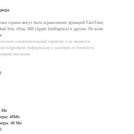
джера
иона страны могут быть ограничения: функций FaceTime;
al Sim, eSim; ИИ (Apple Intelligence) и другие. По всем
в.
тельно ознакомительный характер и не являются
ния подробной информации о наличии и стоимости
жерами магазина.
б
8 Мп
меры: 48Мп
меры: 48 Мп
б