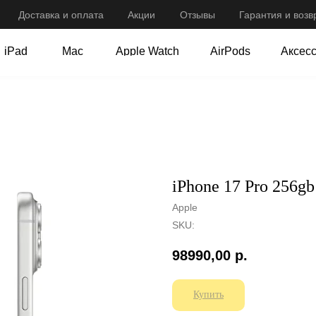
Доставка и оплата
Оплата
Акции
Акции
Отзывы
Отзывы
Гарантия и возв
Гарантия и возв
iPad
Mac
Apple Watch
AirPods
Аксес
iPad
Mac
Apple Watch
AirPods
Аксес
iPhone 17 Pro 256gb
Apple
SKU:
98990,00
р.
Купить