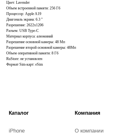
Каталог
Компания
Цвет: Lavender
Объем встроенной памяти: 256 Гб
iPhone
О компании
Процессор: Apple A19
Диагональ экрана: 6.3 ''
iPad
Trade-in
Разрешение: 2622x1206
Mac
Оплата
Разъем: USB Type-C
Материал корпуса: алюминий
Apple Watch
Акции
Разрешение основной камеры: 48 Мп
AirPods
Отзывы
Разрешение второй основной камеры: 48Мп
Объем оперативной памяти: 8 Гб
Аксессуары
Гарантия и возврат
RuStore: не установлен
Dyson
Новости
Формат Sim-карт: eSim
Samsung
Контакты
Смартфоны
Всё для съёмки
iberu_almetyevsk@mail.ru
г. Альметьевск, ул. Ленина, д.
140, ТЦ Западный