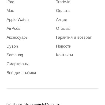
+7 (987) 282-50-00
Пн-Вс 10:00-21:00
2023-2026 г. Все права защищены.
Сайт носит сугубо информационный характер и не является
публичной офертой, определяемой Статьей 437 (2) ГК РФ.
Apple и логотип Apple являются зарегистрированными
товарными знаками компании Apple Inc. в США и других
странах. App Store является знаком обслуживания компании
Apple Inc.
Политика конфиденциальности