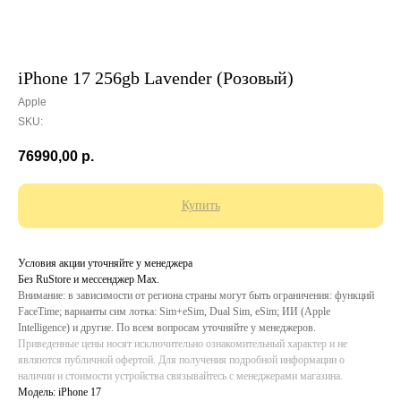
iPhone 17 256gb Lavender (Розовый)
Apple
SKU:
76990,00
р.
Купить
Условия акции уточняйте у менеджера
Без RuStore и мессенджер Max.
Внимание: в зависимости от региона страны могут быть ограничения: функций
FaceTime; варианты сим лотка: Sim+eSim, Dual Sim, eSim; ИИ (Apple
Intelligence) и другие. По всем вопросам уточняйте у менеджеров.
Приведенные цены носят исключительно ознакомительный характер и не
являются публичной офертой. Для получения подробной информации о
наличии и стоимости устройства связывайтесь с менеджерами магазина.
Модель: iPhone 17