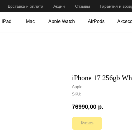
Доставка и оплата
Оплата
Акции
Акции
Отзывы
Отзывы
Гарантия и возв
Гарантия и возв
iPad
Mac
Apple Watch
AirPods
Аксес
iPad
Mac
Apple Watch
AirPods
Аксес
iPhone 17 256gb Wh
Apple
SKU:
76990,00
р.
Купить