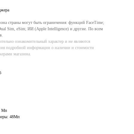
джера
иона страны могут быть ограничения: функций FaceTime;
al Sim, eSim; ИИ (Apple Intelligence) и другие. По всем
в.
тельно ознакомительный характер и не являются
ния подробной информации о наличии и стоимости
жерами магазина.
б
8 Мп
меры: 48Мп