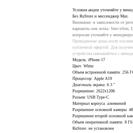
Условия акции уточняйте у мене
Без RuStore и мессенджер Max.
Внимание: в зависимости от рег
варианты сим лотка: Sim+eSim, Du
вопросам уточняйте у менеджеро
Приведенные цены носят исключи
публичной офертой. Для получе
устройства связывайтесь с менед
Модель: iPhone 17
Цвет: White
Объем встроенной памяти: 256 Г
Процессор: Apple A19
Диагональ экрана: 6.3 ''
Разрешение: 2622x1206
Разъем: USB Type-C
Материал корпуса: алюминий
Разрешение основной камеры: 4
Разрешение второй основной ка
Объем оперативной памяти: 8 Гб
RuStore: не установлен