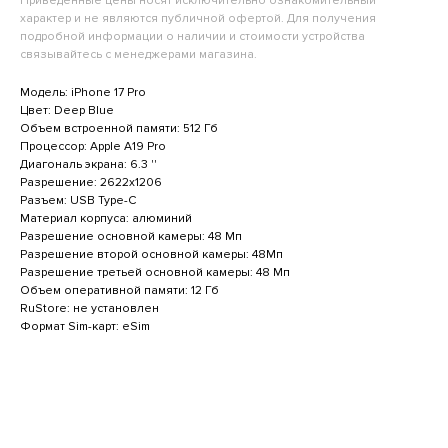
Приведенные цены носят исключительно ознакомительный
характер и не являются публичной офертой. Для получения
подробной информации о наличии и стоимости устройства
связывайтесь с менеджерами магазина.
Каталог
Компания
Модель: iPhone 17 Pro
Цвет: Deep Blue
Объем встроенной памяти: 512 Гб
iPhone
О компании
Процессор: Apple A19 Pro
iPad
Trade-in
Диагональ экрана: 6.3 ''
Разрешение: 2622x1206
Mac
Оплата
Разъем: USB Type-C
Apple Watch
Акции
Материал корпуса: алюминий
Разрешение основной камеры: 48 Мп
AirPods
Отзывы
Разрешение второй основной камеры: 48Мп
Аксессуары
Гарантия и возврат
Разрешение третьей основной камеры: 48 Мп
Объем оперативной памяти: 12 Гб
Dyson
Новости
RuStore: не установлен
Samsung
Контакты
Формат Sim-карт: eSim
Смартфоны
Всё для съёмки