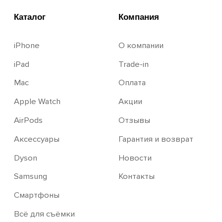
iberu_almetyevsk@mail.ru
г. Альметьевск, ул. Ленина, д. 140,
ТЦ Западный
+7 (987) 282-50-00
Пн-Вс 10:00-21:00
2023-2026 г. Все права защищены.
Сайт носит сугубо информационный характер и не является
публичной офертой, определяемой Статьей 437 (2) ГК РФ.
Apple и логотип Apple являются зарегистрированными
товарными знаками компании Apple Inc. в США и других
странах. App Store является знаком обслуживания
компании Apple Inc.
Политика конфиденциальности