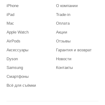
г. Альметьевск, ул. Ленина, д.
140, ТЦ Западный
+7 (987) 282-50-00
Пн-Вс 10:00-21:00
2023-2026 г. Все права защищены.
Сайт носит сугубо информационный характер и не является
публичной офертой, определяемой Статьей 437 (2) ГК РФ.
Apple и логотип Apple являются зарегистрированными
товарными знаками компании Apple Inc. в США и других
странах. App Store является знаком обслуживания компании
Apple Inc.
Политика конфиденциальности