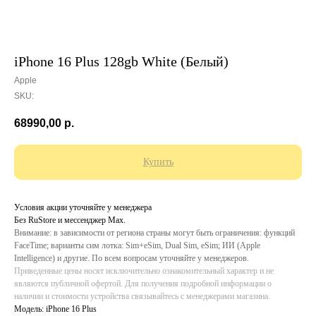
iPhone 16 Plus 128gb White (Белый)
Apple
SKU:
68990,00
р.
Купить
Условия акции уточняйте у менеджера
Без RuStore и мессенджер Max.
Внимание: в зависимости от региона страны могут быть ограничения: функций
FaceTime; варианты сим лотка: Sim+eSim, Dual Sim, eSim; ИИ (Apple
Intelligence) и другие. По всем вопросам уточняйте у менеджеров.
Приведенные цены носят исключительно ознакомительный характер и не
являются публичной офертой. Для получения подробной информации о
наличии и стоимости устройства связывайтесь с менеджерами магазина.
Модель: iPhone 16 Plus