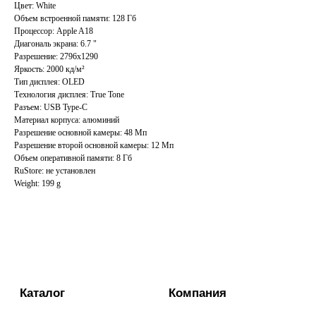
Цвет: White
Объем встроенной памяти: 128 Гб
Каталог
Компания
Процессор: Apple A18
Диагональ экрана: 6.7 "
Разрешение: 2796x1290
iPhone
О компании
Яркость: 2000 кд/м²
iPad
Trade-in
Тип дисплея: OLED
Технология дисплея: True Tone
Mac
Оплата
Разъем: USB Type-C
Apple Watch
Акции
Материал корпуса: алюминий
Разрешение основной камеры: 48 Мп
AirPods
Отзывы
Разрешение второй основной камеры: 12 Мп
Аксессуары
Гарантия и возврат
Объем оперативной памяти: 8 Гб
RuStore: не установлен
Dyson
Новости
Weight: 199 g
Samsung
Контакты
Смартфоны
Всё для съёмки
iberu_almetyevsk@mail.ru