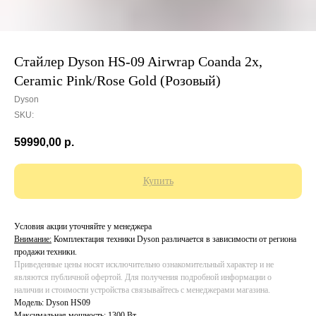
Стайлер Dyson HS-09 Airwrap Coanda 2x,
Ceramic Pink/Rose Gold (Розовый)
Dyson
SKU:
59990,00
р.
Купить
Условия акции уточняйте у менеджера
Внимание:
Комплектация техники Dyson различается в зависимости от региона
Каталог
Компания
продажи техники.
Приведенные цены носят исключительно ознакомительный характер и не
являются публичной офертой. Для получения подробной информации о
iPhone
О компании
наличии и стоимости устройства связывайтесь с менеджерами магазина.
iPad
Trade-in
Модель: Dyson HS09
Максимальная мощность: 1300 Вт