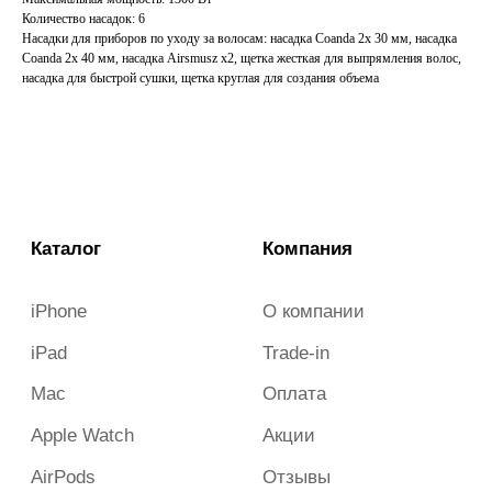
Mac
Оплата
Количество насадок: 6
Apple Watch
Акции
Насадки для приборов по уходу за волосам: насадка Coanda 2x 30 мм, насадка
Coanda 2x 40 мм, насадка Airsmusz x2, щетка жесткая для выпрямления волос,
AirPods
Отзывы
насадка для быстрой сушки, щетка круглая для создания объема
Аксессуары
Гарантия и возврат
Dyson
Новости
Samsung
Контакты
Смартфоны
Всё для съёмки
iberu_almetyevsk@mail.ru
г. Альметьевск, ул. Ленина, д.
140, ТЦ Западный
+7 (987) 282-50-00
Пн-Вс 10:00-21:00